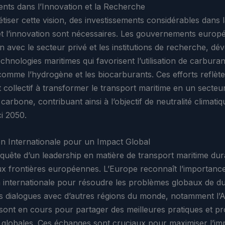
ents dans l’Innovation et la Recherche
tiser cette vision, des investissements considérables dans 
t l’innovation sont nécessaires. Les gouvernements europ
n avec le secteur privé et les institutions de recherche, dé
chnologies maritimes qui favorisent l’utilisation de carburan
 comme l’hydrogène et les biocarburants. Ces efforts reflèt
collectif à transformer le transport maritime en un secteur
carbone, contribuant ainsi à l’objectif de neutralité climati
ci 2050.
on Internationale pour un Impact Global
e quête d’un leadership en matière de transport maritime du
aux frontières européennes. L’Europe reconnaît l’importanc
 internationale pour résoudre les problèmes globaux de dur
des dialogues avec d’autres régions du monde, notamment l’A
 sont en cours pour partager des meilleures pratiques et p
globales. Ces échanges sont cruciaux pour maximiser l’im