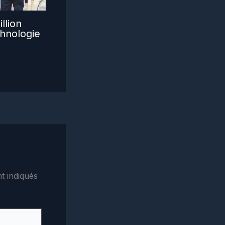
llion
hnologie
t indiqués