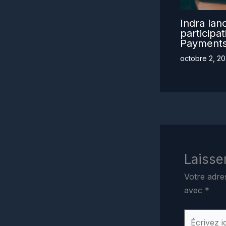
Indra lan
participa
Payment
octobre 2, 2
Laisse
Votre adre
avec
*
Écrivez