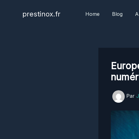
Aller
au
prestinox.fr
Home
Blog
A
contenu
Europe
numéri
Par