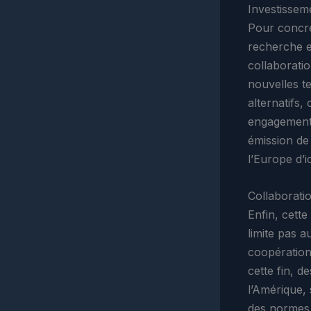
Investissem
Pour concré
recherche e
collaboratio
nouvelles te
alternatifs,
engagement 
émission de 
l’Europe d’i
Collaborati
Enfin, cett
limite pas 
coopération
cette fin, 
l’Amérique,
des normes 