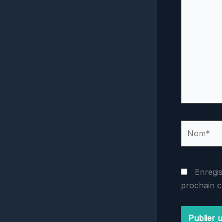
ici…
Nom*
Enregi
prochain 