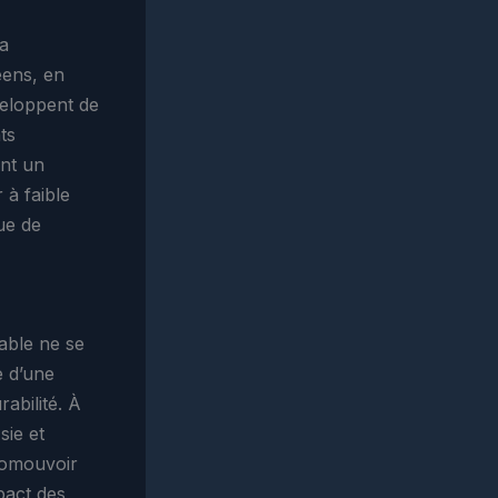
la
éens, en
veloppent de
ts
ent un
 à faible
que de
rable ne se
e d’une
abilité. À
sie et
romouvoir
pact des