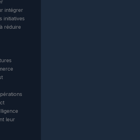
er
r intégrer
initiatives
 à réduire
ctures
mmerce
st
opérations
ct
lligence
nt leur