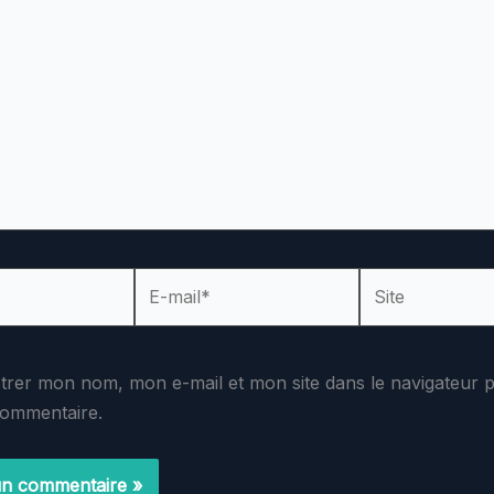
E-
Site
mail*
strer mon nom, mon e-mail et mon site dans le navigateur
commentaire.