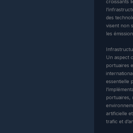
croissants 
l’infrastruc
des technolo
visent non s
les émissio
Infrastruct
Un aspect cr
portuaires 
internationa
essentielle
l’implément
portuaires, 
environnemen
artificielle
trafic et d’