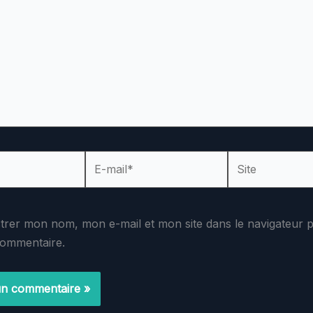
E-
Site
mail*
strer mon nom, mon e-mail et mon site dans le navigateur
commentaire.