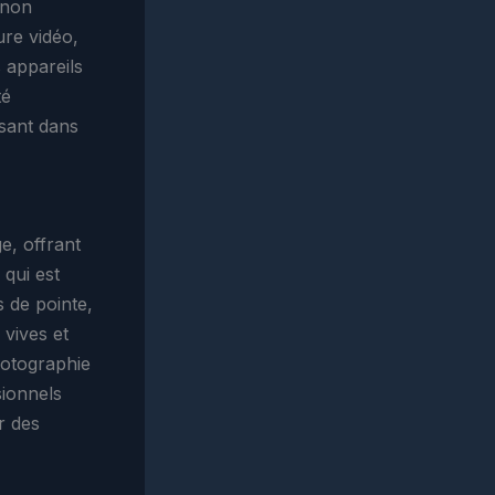
 non
ure vidéo,
s appareils
té
sant dans
e, offrant
 qui est
 de pointe,
 vives et
hotographie
sionnels
r des