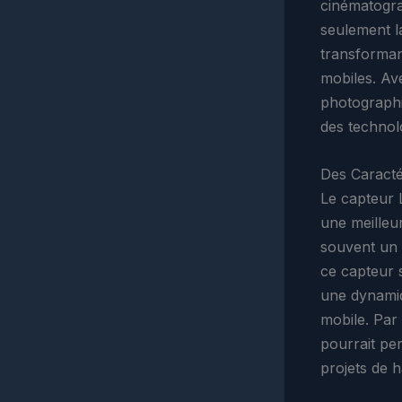
cinématogra
seulement la
transformant
mobiles. Ave
photographi
des technol
Des Caractér
Le capteur 
une meilleur
souvent un 
ce capteur s
une dynamiq
mobile. Par 
pourrait pe
projets de h