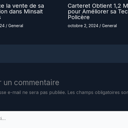
ce la vente de sa
Carteret Obtient 1,2 Mi
tion dans Minsait
pour Améliorer sa Tec
s
Policère
024
/
General
octobre 2, 2024
/
General
r un commentaire
sse e-mail ne sera pas publiée.
Les champs obligatoires son