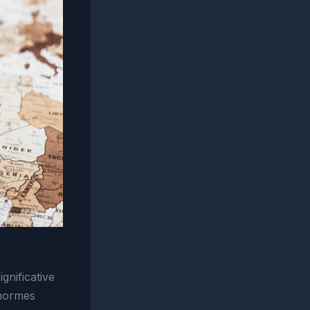
nificative
 normes