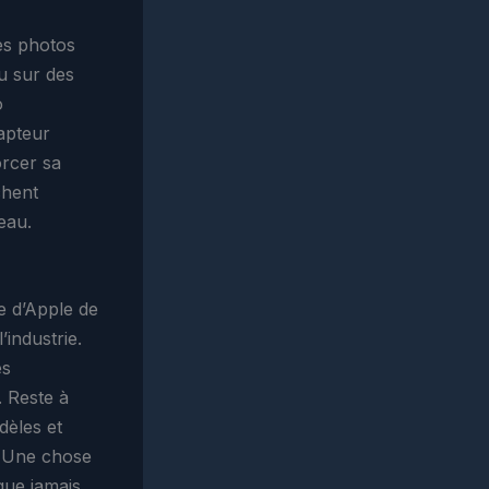
les photos
u sur des
o
apteur
orcer sa
chent
eau.
se d’Apple de
’industrie.
es
. Reste à
dèles et
. Une chose
que jamais.