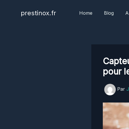
Aller
au
prestinox.fr
Home
Blog
A
contenu
Capteu
pour 
Par