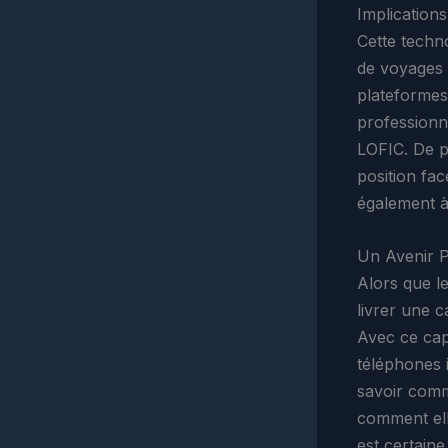
Implications
Cette techno
de voyages 
plateformes
professionn
LOFIC. De p
position fa
également à
Un Avenir P
Alors que le
livrer une c
Avec ce cap
téléphones i
savoir comm
comment ell
est certaine