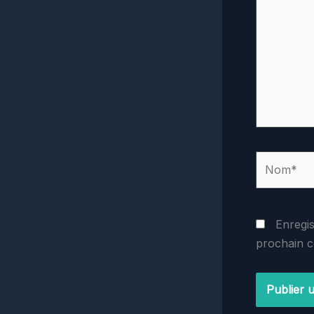
Nom*
Enregi
prochain 