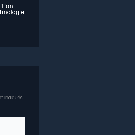
llion
hnologie
t indiqués