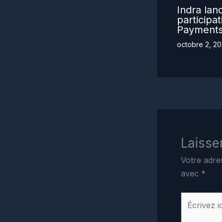
Indra lan
participa
Payment
octobre 2, 2
Laisse
Votre adre
avec
*
Écrivez
ici…