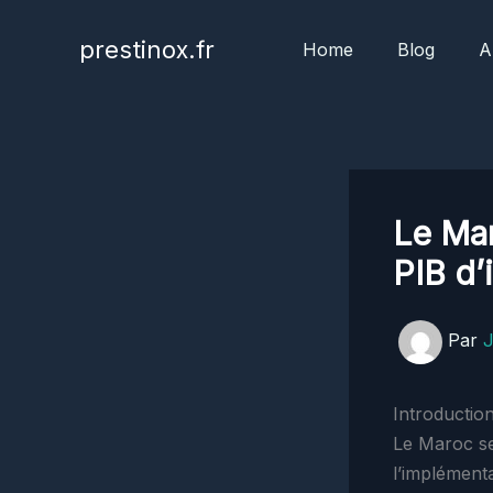
Aller
au
prestinox.fr
Home
Blog
A
contenu
Le Ma
PIB d’
Par
Introductio
Le Maroc se
l’implément