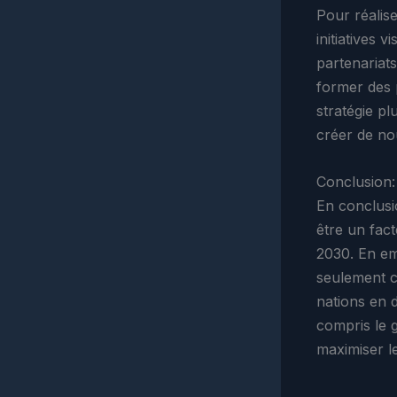
Pour réalis
initiatives 
partenariat
former des 
stratégie pl
créer de no
Conclusion:
En conclusi
être un fact
2030. En em
seulement c
nations en d
compris le g
maximiser l