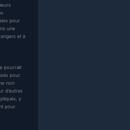
ieurs
es
nales pour
ans une
trangers et à
e pourrait
fixés pour
nne non
r d’autres
pliqués, y
ent pour