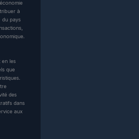
l’économie
tribuer à
) du pays
ansactions,
conomique.
 en les
els que
ristiques.
tre
ité des
ratifs dans
ervice aux