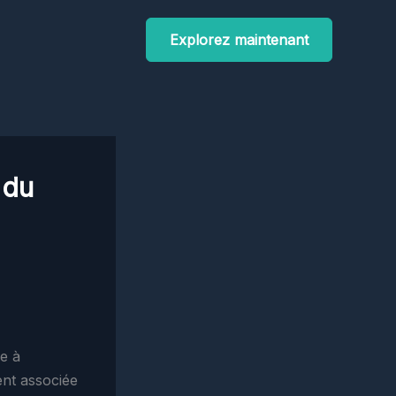
Explorez maintenant
 du
e à
ent associée