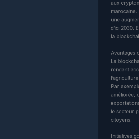
aux cryptom
marocaine. 
une augment
d’ici 2030. E
la blockcha
Avantages c
La blockchai
rendant acc
l’agricultur
Par exemple,
améliorée, 
exportations
le secteur p
citoyens.
Initiatives 