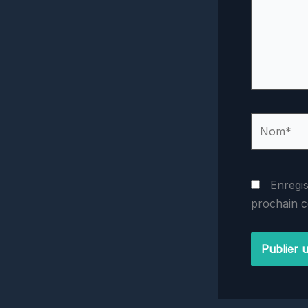
Nom*
Enregi
prochain 