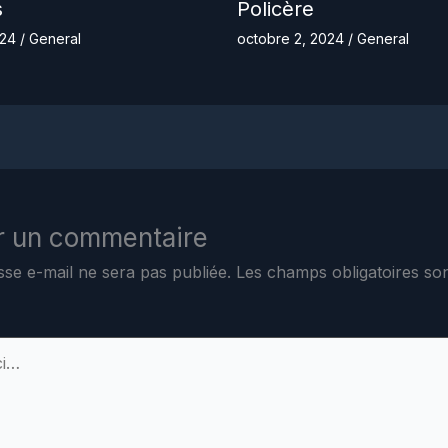
s
Policère
024
/
General
octobre 2, 2024
/
General
r un commentaire
sse e-mail ne sera pas publiée.
Les champs obligatoires son