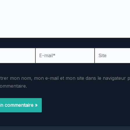
E-
Site
mail*
strer mon nom, mon e-mail et mon site dans le navigateur
commentaire.