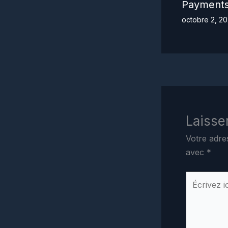
Payment
octobre 2, 2
Laisse
Votre adre
avec
*
Écrivez
ici…