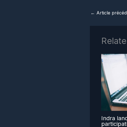
←
Article précéd
Relate
Indra lan
participa