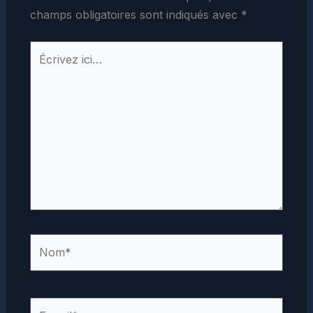
champs obligatoires sont indiqués avec
*
Écrivez
ici…
Nom*
E-