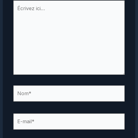
Écrivez
ici…
Nom*
E-
mail*