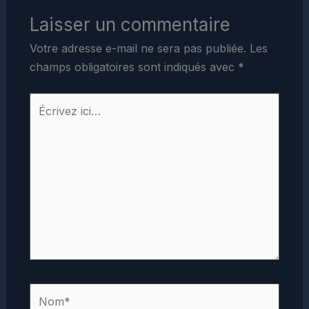
Laisser un commentaire
Votre adresse e-mail ne sera pas publiée.
Les
champs obligatoires sont indiqués avec
*
Écrivez
ici…
Nom*