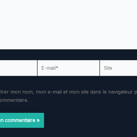
E-
Site
mail*
strer mon nom, mon e-mail et mon site dans le navigateur
commentaire.