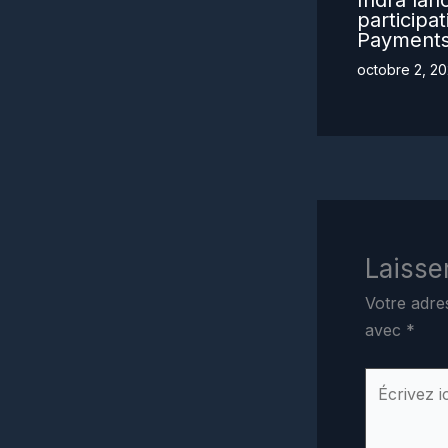
Indra lan
participa
Payment
octobre 2, 2
Laisse
Votre adre
avec
*
Écrivez
ici…