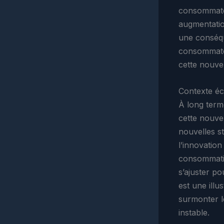
consommateu
augmentatio
une conséqu
consommateu
cette nouvell
Contexte éc
À long terme
cette nouve
nouvelles st
l’innovation
consommatio
s’ajuster p
est une illu
surmonter 
instable.