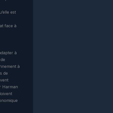
’elle est
at face à
’adapter à
 de
ionnement à
es de
ivent
par Harman
doivent
conomique