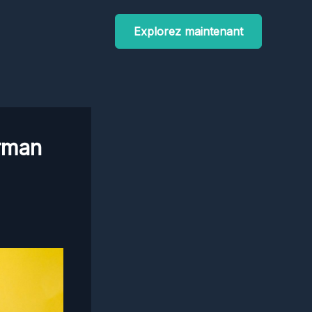
Explorez maintenant
arman