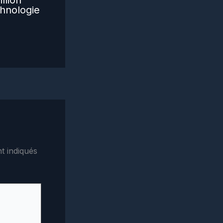
llion
hnologie
t indiqués