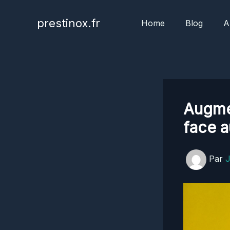
Aller
au
prestinox.fr
Home
Blog
A
contenu
Augmen
face a
Par