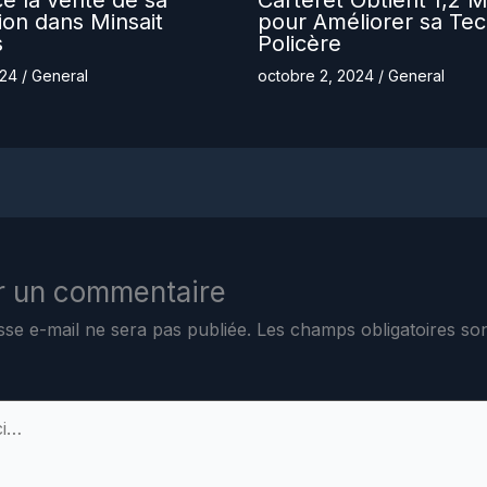
ce la vente de sa
Carteret Obtient 1,2 Mi
tion dans Minsait
pour Améliorer sa Tec
s
Policère
024
/
General
octobre 2, 2024
/
General
r un commentaire
sse e-mail ne sera pas publiée.
Les champs obligatoires son