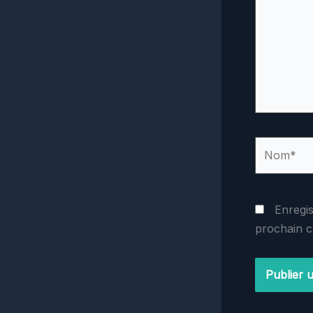
Nom*
Enregi
prochain 