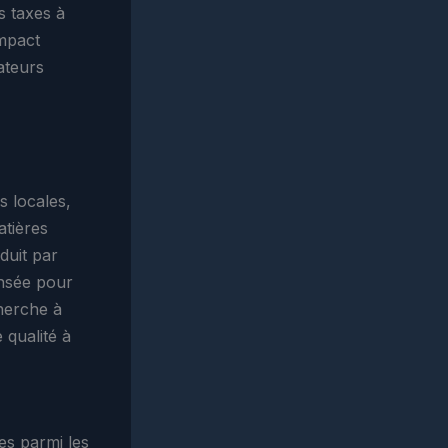
s taxes à
impact
ateurs
s locales,
atières
duit par
ensée pour
cherche à
 qualité à
es parmi les