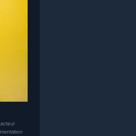
 acteur
gmentation