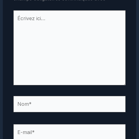
Écrivez
ici…
Nom*
E-
mail*