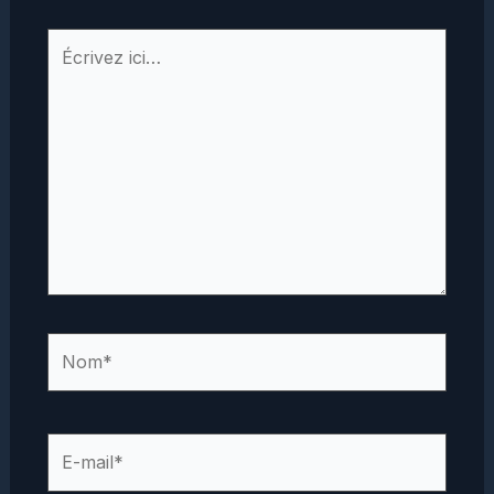
Écrivez
ici…
Nom*
E-
mail*